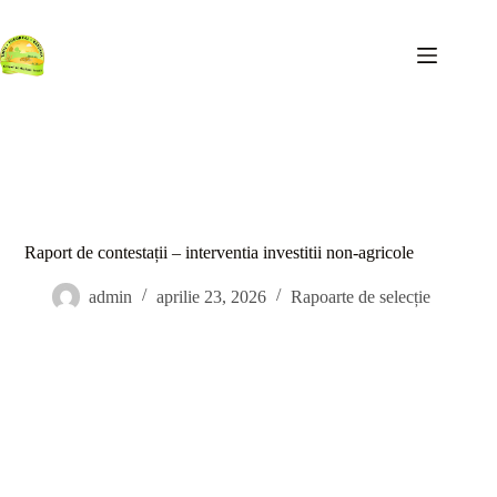
Sari
la
conținut
Raport de contestații – interventia investitii non-agricole
admin
aprilie 23, 2026
Rapoarte de selecție