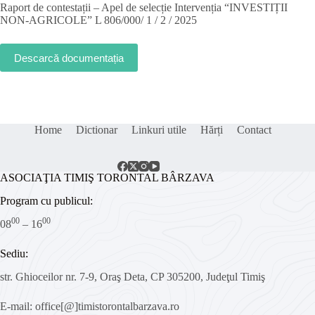
Raport de contestații – Apel de selecție Intervenția “INVESTIȚII
NON-AGRICOLE” L 806/000/ 1 / 2 / 2025
Descarcă documentația
Home
Dictionar
Linkuri utile
Hărți
Contact
ASOCIAŢIA TIMIŞ TORONTAL BÂRZAVA
Program cu publicul:
00
00
08
– 16
Sediu:
str. Ghioceilor nr. 7-9, Oraş Deta, CP 305200, Judeţul Timiş
E-mail: office[@]timistorontalbarzava.ro