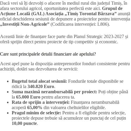
Dacă vrei să îți dezvolți o afacere în mediul rural din județul Timiș, în
afara sectorului agricol, oportunitatea perfectă este aici.
Grupul de
Acțiune Locală (GAL) Asociația „Timiș Torontal Bârzava”
anunță
oficial deschiderea sesiunii de depunere a proiectelor pentru intervenția
„Investiții Non-Agricole”
(Codificarea intervenției: L806)
.
Această linie de finanțare face parte din Planul Strategic 2023-2027 și
oferă sprijin direct pentru proiecte de tip competitiv și economic
.
Care sunt principalele detalii financiare ale apelului?
Acest apel pune la dispoziția antreprenorilor fonduri consistente pentru
achiziții, dotări sau dezvoltarea de servicii
:
Bugetul total alocat sesiunii:
Fondurile totale disponibile se
ridică la
340.820 Euro
.
Suma maximă nerambursabilă per proiect:
Poți obține până
la
65.000 Euro
pentru afacerea ta.
Rata de sprijin a intervenției:
Finanțarea nerambursabilă
acoperă
65,00%
din valoarea cheltuielilor eligibile.
Pragul minim de selecție:
Pentru a fi eligibile pentru selecție,
proiectele depuse trebuie să acumuleze un punctaj de cel puțin
10,00 puncte
.