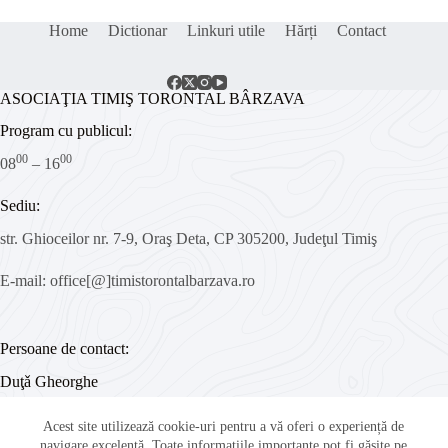
Home
Dictionar
Linkuri utile
Hărți
Contact
ASOCIAŢIA TIMIŞ TORONTAL BÂRZAVA
Program cu publicul:
00
00
08
– 16
Sediu:
str. Ghioceilor nr. 7-9, Oraş Deta, CP 305200, Judeţul Timiş
E-mail: office[@]timistorontalbarzava.ro
Persoane de contact:
Duţǎ Gheorghe
– Reprezentant legal –
Acest site utilizează cookie-uri pentru a vă oferi o experiență de
Tel: +40 784 253 446
navigare excelentă. Toate informațiile importante pot fi găsite pe