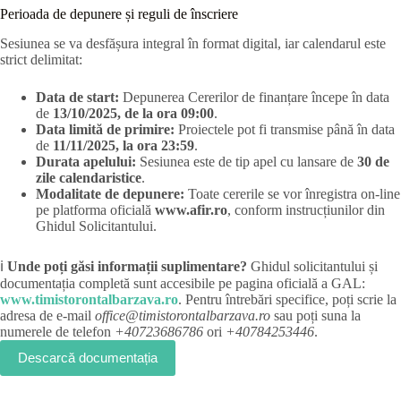
Perioada de depunere și reguli de înscriere
Sesiunea se va desfășura integral în format digital, iar calendarul este
strict delimitat
:
Data de start:
Depunerea Cererilor de finanțare începe în data
de
13/10/2025, de la ora 09:00
.
Data limită de primire:
Proiectele pot fi transmise până în data
de
11/11/2025, la ora 23:59
.
Durata apelului:
Sesiunea este de tip apel cu lansare de
30 de
zile calendaristice
.
Modalitate de depunere:
Toate cererile se vor înregistra on-line
pe platforma oficială
www.afir.ro
, conform instrucțiunilor din
Ghidul Solicitantului.
ℹ️
Unde poți găsi informații suplimentare?
Ghidul solicitantului și
documentația completă sunt accesibile pe pagina oficială a GAL:
www.timistorontalbarzava.ro
. Pentru întrebări specifice, poți scrie la
adresa de e-mail
office@timistorontalbarzava.ro
sau poți suna la
numerele de telefon
+40723686786
ori
+40784253446
.
Descarcă documentația