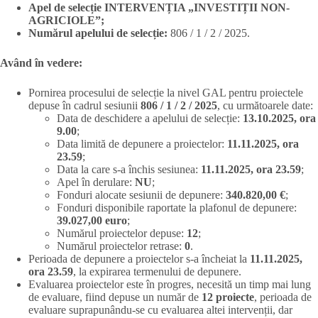
Apel de selecție INTERVENȚIA „INVESTIȚII NON-
AGRICIOLE”;
Numărul apelului de selecție:
806 / 1 / 2 / 2025.
Având în vedere:
Pornirea procesului de selecție la nivel GAL pentru proiectele
depuse în cadrul sesiunii
806 / 1 / 2 / 2025
, cu următoarele date:
Data de deschidere a apelului de selecție:
13.10.2025, ora
9.00
;
Data limită de depunere a proiectelor:
11.11.2025, ora
23.59
;
Data la care s-a închis sesiunea:
11.11.2025, ora 23.59
;
Apel în derulare:
NU
;
Fonduri alocate sesiunii de depunere:
340.820,00 €
;
Fonduri disponibile raportate la plafonul de depunere:
39.027,00 euro
;
Numărul proiectelor depuse:
12
;
Numărul proiectelor retrase:
0
.
Perioada de depunere a proiectelor s-a încheiat la
11.11.2025,
ora 23.59
, la expirarea termenului de depunere.
Evaluarea proiectelor este în progres, necesită un timp mai lung
de evaluare, fiind depuse un număr de
12 proiecte
, perioada de
evaluare suprapunându-se cu evaluarea altei intervenții, dar