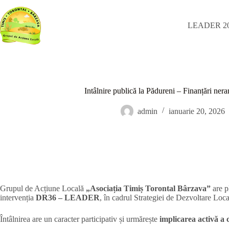
Sari
la
conținut
LEADER 20
Intâlnire publică la Pădureni – Finanțări ne
admin
ianuarie 20, 2026
Grupul de Acțiune Locală
„Asociația Timiș Torontal Bârzava”
are pl
intervenția
DR36 – LEADER
, în cadrul Strategiei de Dezvoltare Loc
Întâlnirea are un caracter participativ și urmărește
implicarea activă a 