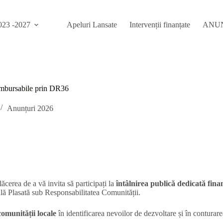
23 -2027
Apeluri Lansate
Intervenții finanțate
ANU
rambursabile prin DR36
Anunțuri 2026
ăcerea de a vă invita să participați la
întâlnirea publică dedicată fin
ală Plasată sub Responsabilitatea Comunității.
comunității locale
în identificarea nevoilor de dezvoltare și în conturare