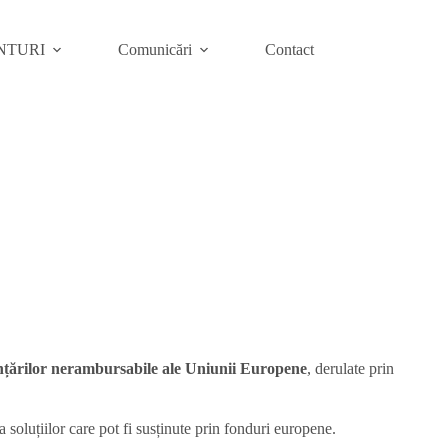
NTURI
Comunicări
Contact
anțărilor nerambursabile ale Uniunii Europene
, derulate prin
a soluțiilor care pot fi susținute prin fonduri europene.