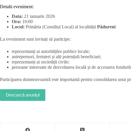
Detalii eveniment:
Data:
21 ianuarie 2026
Ora:
10:00
Locul:
Primăria (Consiliul Local) al localității
Pădureni
La eveniment sunt invitați să participe:
reprezentanți ai autorităților publice locale;
antreprenori, fermieri și alți potențiali beneficiari;
reprezentanți ai societății civile;
persoane interesate de dezvoltarea locală și de accesarea fonduri
Participarea dumneavoastră este importantă pentru consolidarea unui pro
Descarcă anunțul