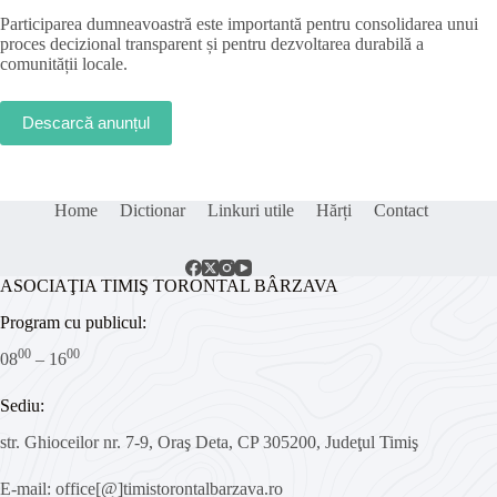
Participarea dumneavoastră este importantă pentru consolidarea unui
proces decizional transparent și pentru dezvoltarea durabilă a
comunității locale.
Descarcă anunțul
Home
Dictionar
Linkuri utile
Hărți
Contact
ASOCIAŢIA TIMIŞ TORONTAL BÂRZAVA
Program cu publicul:
00
00
08
– 16
Sediu:
str. Ghioceilor nr. 7-9, Oraş Deta, CP 305200, Judeţul Timiş
E-mail: office[@]timistorontalbarzava.ro