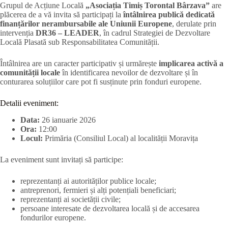
Grupul de Acțiune Locală
„Asociația Timiș Torontal Bârzava”
are
plăcerea de a vă invita să participați la
întâlnirea publică dedicată
finanțărilor nerambursabile ale Uniunii Europene
, derulate prin
intervenția
DR36 – LEADER
, în cadrul Strategiei de Dezvoltare
Locală Plasată sub Responsabilitatea Comunității.
Întâlnirea are un caracter participativ și urmărește
implicarea activă a
comunității locale
în identificarea nevoilor de dezvoltare și în
conturarea soluțiilor care pot fi susținute prin fonduri europene.
Detalii eveniment:
Data:
26 ianuarie 2026
Ora:
12:00
Locul:
Primăria (Consiliul Local) al localității Moravița
La eveniment sunt invitați să participe:
reprezentanți ai autorităților publice locale;
antreprenori, fermieri și alți potențiali beneficiari;
reprezentanți ai societății civile;
persoane interesate de dezvoltarea locală și de accesarea
fondurilor europene.