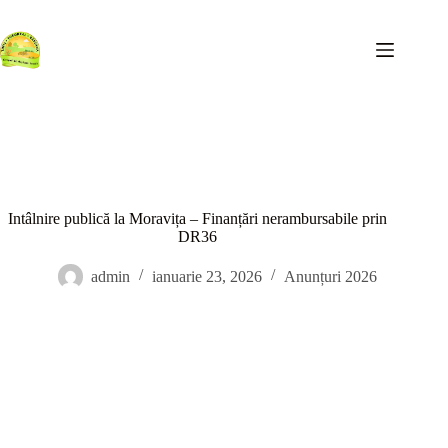
Sari
la
conținut
Intâlnire publică la Moravița – Finanțări nerambursabile prin
DR36
admin
ianuarie 23, 2026
Anunțuri 2026