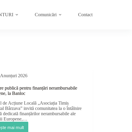
NTURI
Comunicări
Contact
Anunțuri 2026
ire publică pentru finanțări nerambursabile
ene, la Banloc
l de Acțiune Locală „Asociația Timiș
al Bârzava” invită comunitatea la o întâlnire
ă dedicată finanțărilor nerambursabile ale
ii Europene,…
ește mai mult
Întâlnire