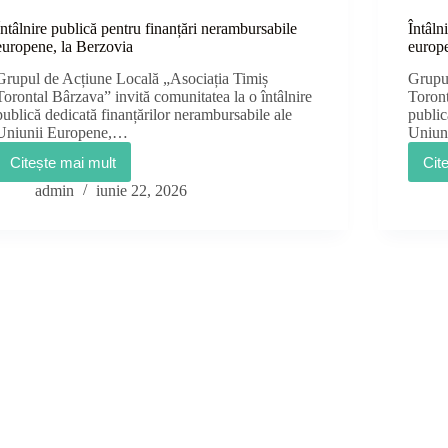
Întâlnire publică pentru finanțări nerambursabile
Întâln
europene, la Berzovia
europ
Grupul de Acțiune Locală „Asociația Timiș
Grupu
Torontal Bârzava” invită comunitatea la o întâlnire
Toront
publică dedicată finanțărilor nerambursabile ale
public
Uniunii Europene,…
Uniun
Citește mai mult
Cit
Întâlnire
publică
admin
iunie 22, 2026
pentru
finanțări
nerambursabile
europene,
la
Berzovia