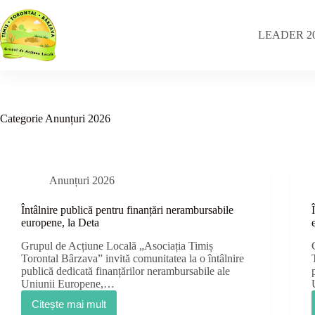
Sari
la
conținut
LEADER 20
Categorie
Anunțuri 2026
Anunțuri 2026
Întâlnire publică pentru finanțări nerambursabile
europene, la Deta
Grupul de Acțiune Locală „Asociația Timiș
Torontal Bârzava” invită comunitatea la o întâlnire
publică dedicată finanțărilor nerambursabile ale
Uniunii Europene,…
Citește mai mult
Întâlnire