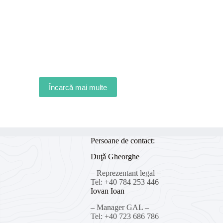
Încarcă mai multe
Persoane de contact:
Duţǎ Gheorghe
– Reprezentant legal –
Tel: +40 784 253 446
Iovan Ioan
– Manager GAL –
Tel: +40 723 686 786