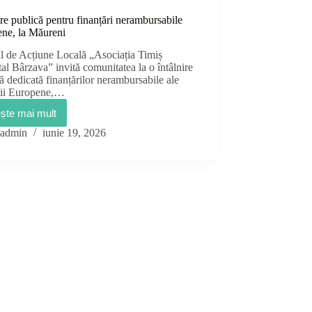
ire publică pentru finanțări nerambursabile
ene, la Măureni
l de Acțiune Locală „Asociația Timiș
al Bârzava” invită comunitatea la o întâlnire
ă dedicată finanțărilor nerambursabile ale
ii Europene,…
ește mai mult
Întâlnire
publică
admin
iunie 19, 2026
pentru
finanțări
nerambursabile
europene,
la
Măureni