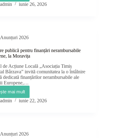
publică
admin
iunie 26, 2026
pentru
finanțări
nerambursabile
europene,
la
Banloc
Anunțuri 2026
ire publică pentru finanțări nerambursabile
ne, la Moravița
l de Acțiune Locală „Asociația Timiș
al Bârzava” invită comunitatea la o întâlnire
ă dedicată finanțărilor nerambursabile ale
ii Europene,…
ește mai mult
Întâlnire
publică
admin
iunie 22, 2026
pentru
finanțări
nerambursabile
europene,
la
Moravița
Anunțuri 2026