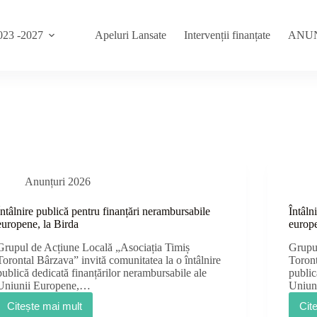
23 -2027
Apeluri Lansate
Intervenții finanțate
ANU
Anunțuri 2026
Întâlnire publică pentru finanțări nerambursabile
Întâln
europene, la Birda
europ
Grupul de Acțiune Locală „Asociația Timiș
Grupu
Torontal Bârzava” invită comunitatea la o întâlnire
Toront
publică dedicată finanțărilor nerambursabile ale
public
Uniunii Europene,…
Uniun
Citește mai mult
Cit
Întâlnire