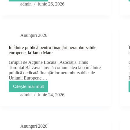
publică
admin
iunie 26, 2026
pentru
finanțări
nerambursabile
europene,
la
Deta
Anunțuri 2026
Întâlnire publică pentru finanțări nerambursabile
europene, la Jamu Mare
Grupul de Acțiune Locală „Asociația Timiș
Torontal Bârzava” invită comunitatea la o întâlnire
publică dedicată finanțărilor nerambursabile ale
Uniunii Europene,…
Citește mai mult
Întâlnire
publică
admin
iunie 24, 2026
pentru
finanțări
nerambursabile
europene,
la
Jamu
Anunțuri 2026
Mare