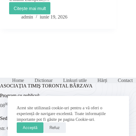
Citește mai mult
Întâlnire
publică
admin
iunie 19, 2026
pentru
finanțări
nerambursabile
europene,
la
Ghilad
Home
Dictionar
Linkuri utile
Hărți
Contact
ASOCIAŢIA TIMIŞ TORONTAL BÂRZAVA
Program cu publicul:
00
00
08
– 16
Acest site utilizează cookie-uri pentru a vă oferi o
experiență de navigare excelentă. Toate informațiile
Sediu:
importante pot fi găsite pe pagina Cookie-uri.
Acceptă
Refuz
str. Ghioceilor nr. 7-9, Oraş Deta, CP 305200, Judeţul Timiş