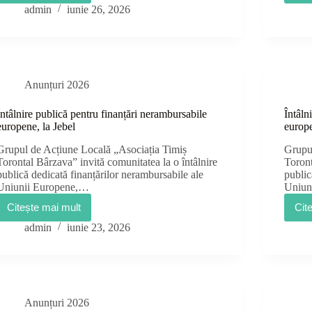
publică
admin
iunie 26, 2026
pentru
finanțări
nerambursabile
europene,
la
Birda
Anunțuri 2026
Întâlnire publică pentru finanțări nerambursabile
Întâln
europene, la Jebel
europe
Grupul de Acțiune Locală „Asociația Timiș
Grupu
Torontal Bârzava” invită comunitatea la o întâlnire
Toront
publică dedicată finanțărilor nerambursabile ale
public
Uniunii Europene,…
Uniun
Citește mai mult
Cit
Întâlnire
publică
admin
iunie 23, 2026
pentru
finanțări
nerambursabile
europene,
la
Jebel
Anunțuri 2026