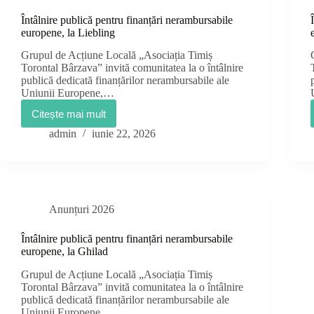
Întâlnire publică pentru finanțări nerambursabile
europene, la Liebling
Grupul de Acțiune Locală „Asociația Timiș
Torontal Bârzava” invită comunitatea la o întâlnire
publică dedicată finanțărilor nerambursabile ale
Uniunii Europene,…
Citește mai mult
Întâlnire
publică
admin
iunie 22, 2026
pentru
finanțări
nerambursabile
europene,
la
Liebling
Anunțuri 2026
Întâlnire publică pentru finanțări nerambursabile
europene, la Ghilad
Grupul de Acțiune Locală „Asociația Timiș
Torontal Bârzava” invită comunitatea la o întâlnire
publică dedicată finanțărilor nerambursabile ale
Uniunii Europene,…